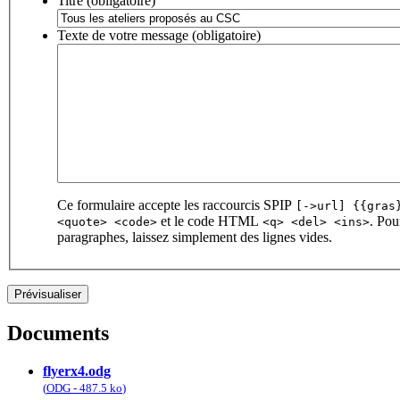
Titre (obligatoire)
Texte de votre message (obligatoire)
Ce formulaire accepte les raccourcis SPIP
[->url] {{gras
et le code HTML
. Pou
<quote> <code>
<q> <del> <ins>
paragraphes, laissez simplement des lignes vides.
Documents
flyerx4.odg
(
ODG
-
487.5 ko
)